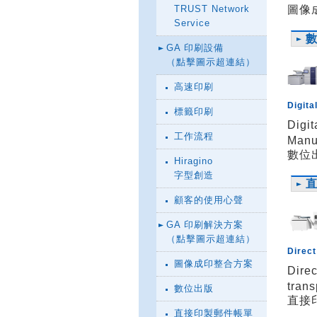
TRUST Network
圖像
Service
GA 印刷設備
（點擊圖示超連結）
高速印刷
Digita
標籤印刷
Digit
工作流程
Manu
數位
Hiragino
字型創造
顧客的使用心聲
GA 印刷解決方案
（點擊圖示超連結）
Direct
圖像成印整合方案
Direc
tran
數位出版
直接
直接印製郵件帳單