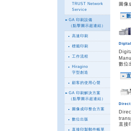
TRUST Network
圖像
Service
GA 印刷設備
（點擊圖示超連結）
高速印刷
Digita
標籤印刷
Digit
工作流程
Manu
數位
Hiragino
字型創造
顧客的使用心聲
GA 印刷解決方案
（點擊圖示超連結）
Direct
圖像成印整合方案
Direc
tran
數位出版
直接
直接印製郵件帳單