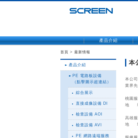
產品介紹
>
首頁
最新情報
本
產品介紹
PE 電路板設備
本公司
（點擊圖示超連結）
業界先
綜合展示
桃園服
直接成像設備 DI
地 址
檢查設備 AOI
高雄服
地 址
檢查設備 AVI
PE 網路遠端服務
報修服務